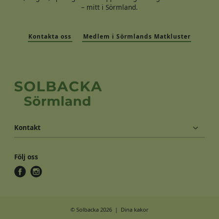
– mitt i Sörmland.
Kontakta oss
Medlem i Sörmlands Matkluster
Kontakt
Följ oss
f
i
a
n
c
s
e
t
© Solbacka 2026
Dina kakor
b
a