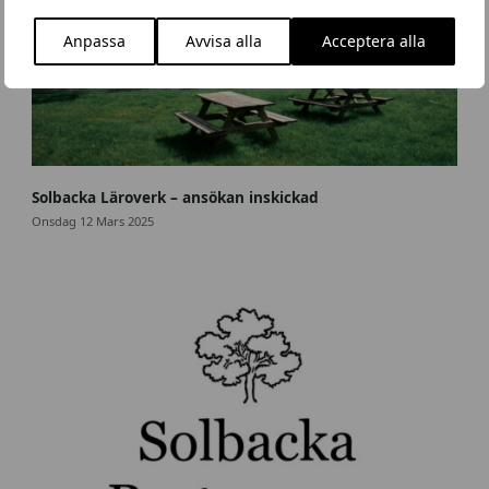
Anpassa
Avvisa alla
Acceptera alla
S
o
Solbacka Läroverk – ansökan inskickad
l
Onsdag 12 Mars 2025
b
a
c
k
a
_
w
e
b
8