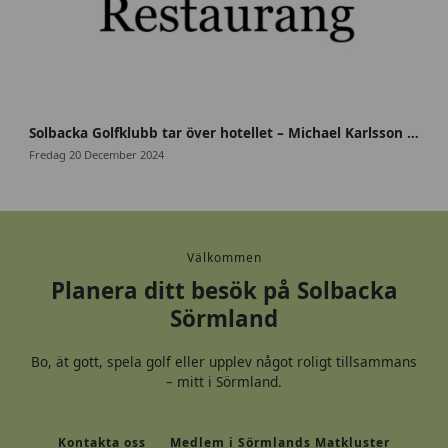
4
7
Solbacka Golfklubb tar över hotellet – Michael Karlsson ny krögare på Solbacka
0
Fredag 20 December 2024
2
2
7
7
3
Välkommen
6
Planera ditt besök på Solbacka
_
Sörmland
1
1
8
Bo, ät gott, spela golf eller upplev något roligt tillsammans
3
– mitt i Sörmland.
1
4
4
Kontakta oss
Medlem i Sörmlands Matkluster