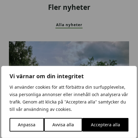
Fler nyheter
Alla nyheter
Vi värnar om din integritet
Vi använder cookies för att förbättra din surfupplevelse,
visa personliga annonser eller innehåll och analysera vår
trafik. Genom att klicka på "Acceptera alla" samtycker du
till vår användning av cookies.
Anpassa
Avvisa alla
Acceptera alla
S