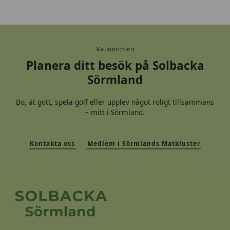
2
2
7
7
3
Välkommen
6
Planera ditt besök på Solbacka
_
Sörmland
1
1
8
Bo, ät gott, spela golf eller upplev något roligt tillsammans
3
– mitt i Sörmland.
1
4
4
Kontakta oss
Medlem i Sörmlands Matkluster
6
5
7
1
5
0
0
8