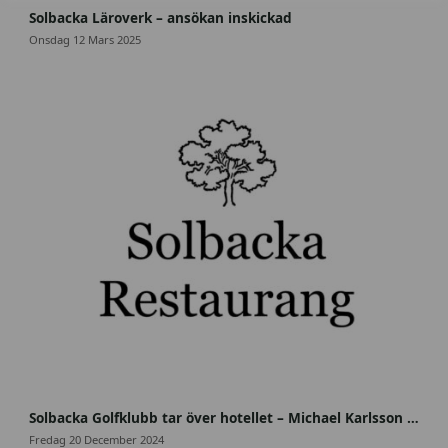
o
Solbacka Läroverk – ansökan inskickad
l
Onsdag 12 Mars 2025
b
a
c
k
a
_
w
e
b
8
4
7
Solbacka Golfklubb tar över hotellet – Michael Karlsson ny krögare på Solbacka
0
Fredag 20 December 2024