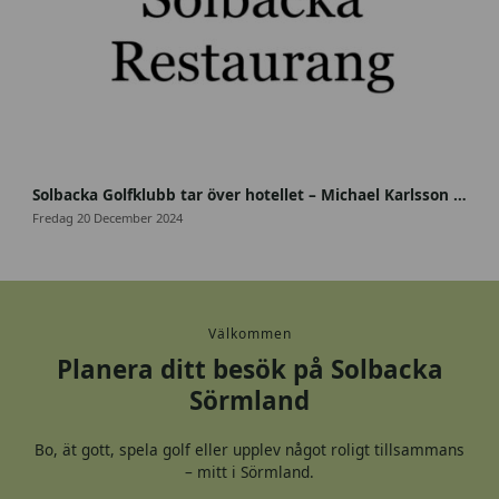
4
7
Solbacka Golfklubb tar över hotellet – Michael Karlsson ny krögare på Solbacka
0
Fredag 20 December 2024
2
2
7
7
3
Välkommen
6
Planera ditt besök på Solbacka
_
Sörmland
1
1
8
Bo, ät gott, spela golf eller upplev något roligt tillsammans
3
– mitt i Sörmland.
1