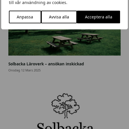
till vår användning av cookies.
Anpassa
Avvisa alla
Acceptera alla
S
o
Solbacka Läroverk – ansökan inskickad
l
Onsdag 12 Mars 2025
b
a
c
k
a
_
w
e
b
8