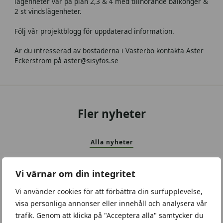
lägenheter var på plan 2,3 & 4 med tillhörande balkonger &
2 st vindslägenheter.
Följ vår projektblogg för uppdaterad information.
Är du intresserad av bostäderna i Västerbo kontakta Aster
Eckerström på aster@sisyfos.se
Fler nyheter
Alla nyheter
Vi värnar om din integritet
Vi använder cookies för att förbättra din surfupplevelse,
visa personliga annonser eller innehåll och analysera vår
trafik. Genom att klicka på "Acceptera alla" samtycker du