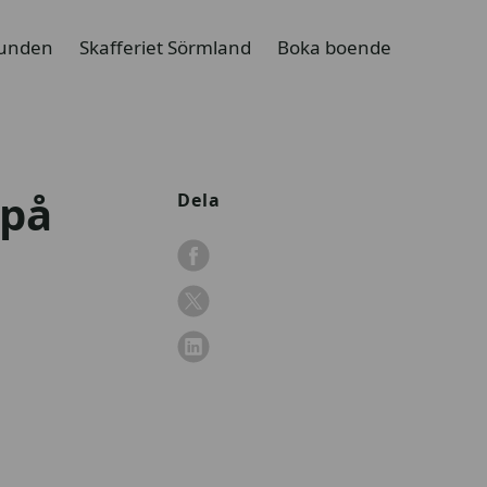
lunden
Skafferiet Sörmland
Boka boende
 på
Dela