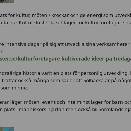
plats för kultur, möten / krockar och ge energi som utveck
ada när Kulturkluster la sitt läger för kulturföretagare h
e intensiva dagar på sig att utveckla sina verksamheter
on.
uster.se/kulturforetagare-kultiverade-ideer-pa-tredag
raåriga historia varit en plats för personlig utveckling,
 träffar också många som säger att Solbacka är på något
 som minne.
gerar läger, möten, event och inte minst läger för barn o
 plats i människors hjärtan men också bli Sörmlands hjä
.