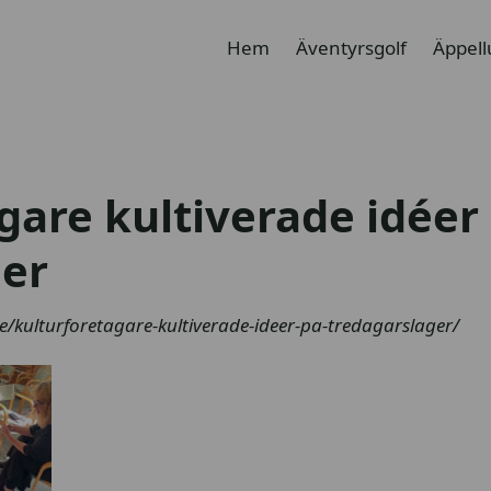
Hem
Äventyrsgolf
Äppel
gare kultiverade idéer
ger
r.se/kulturforetagare-kultiverade-ideer-pa-tredagarslager/