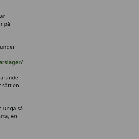
lar
är på
 under
arslager/
 lärande
 sätt en
ch unga så
rta, en