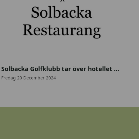
4
Solbacka Golfklubb tar över hotellet – Michael Karlsson ny krögare på Solbacka
7
0
Fredag 20 December 2024
2
2
7
7
3
6
_
1