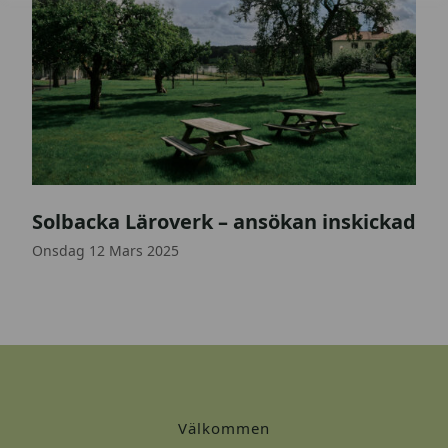
S
Solbacka Läroverk – ansökan inskickad
o
l
Onsdag 12 Mars 2025
b
a
c
k
a
_
w
Välkommen
e