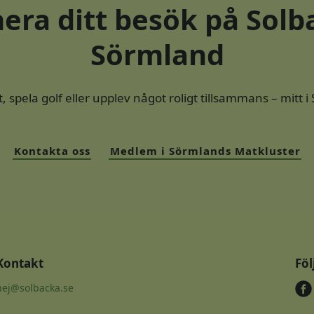
nera ditt besök på Solb
b
8
Sörmland
t, spela golf eller upplev något roligt tillsammans – mitt 
Kontakta oss
Medlem i Sörmlands Matkluster
Kontakt
Föl
hej@solbacka.se
f