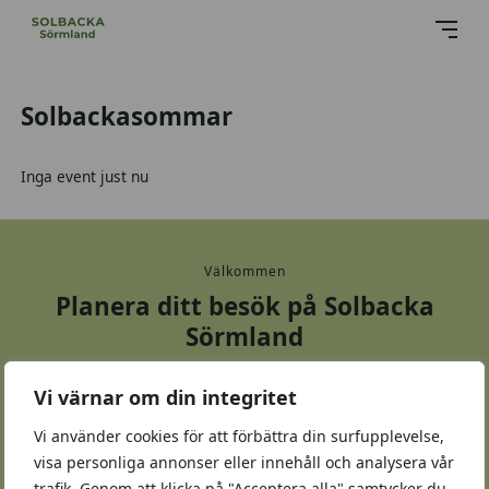
Solbackasommar
Inga event just nu
Välkommen
Planera ditt besök på Solbacka
Sörmland
Bo, ät gott, spela golf eller upplev något roligt tillsammans
Vi värnar om din integritet
– mitt i Sörmland.
Vi använder cookies för att förbättra din surfupplevelse,
visa personliga annonser eller innehåll och analysera vår
Kontakta oss
Medlem i Sörmlands Matkluster
trafik. Genom att klicka på "Acceptera alla" samtycker du